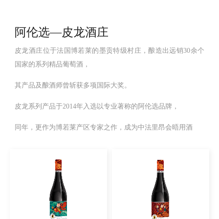
阿伦选—皮龙酒庄
皮龙酒庄位于法国博若莱的墨贡特级村庄，酿造出远销30余个
国家的系列精品葡萄酒，
其产品及酿酒师曾斩获多项国际大奖。
皮龙系列产品于2014年入选以专业著称的阿伦选品牌，
同年，更作为博若莱产区专家之作，成为中法里昂会晤用酒