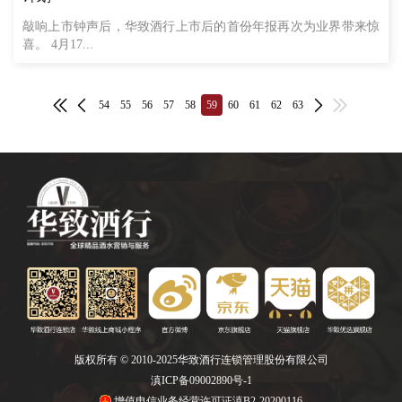
敲响上市钟声后，华致酒行上市后的首份年报再次为业界带来惊
喜。 4月17...
54
55
56
57
58
59
60
61
62
63
版权所有 © 2010-2025华致酒行连锁管理股份有限公司
滇ICP备09002890号-1
增值电信业务经营许可证滇B2-20200116