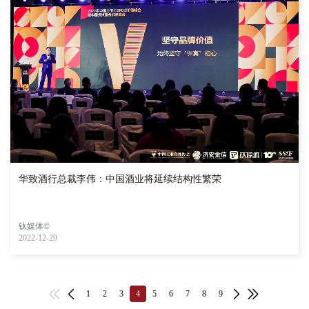
华致酒行总裁李伟：中国酒业将延续结构性繁荣
钛媒体©
2022-12-29
1
2
3
4
5
6
7
8
9