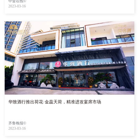
中金在线©
2023-03-16
华致酒行推出荷花·金蕊天荷，精准进攻宴席市场
齐鲁晚报©
2023-03-16