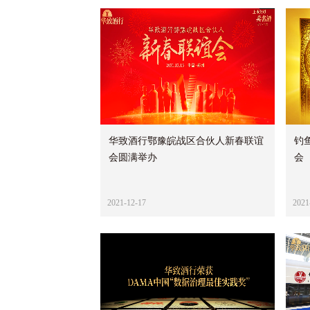
华致酒行鄂豫皖战区合伙人新春联谊
钓
会圆满举办
会
2021-12-17
2021