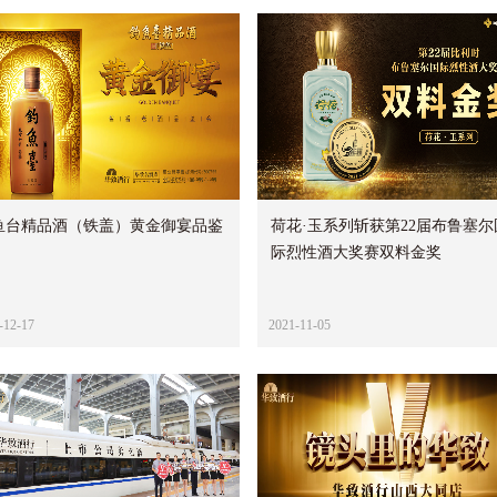
鱼台精品酒（铁盖）黄金御宴品鉴
荷花·玉系列斩获第22届布鲁塞尔
际烈性酒大奖赛双料金奖
-12-17
2021-11-05