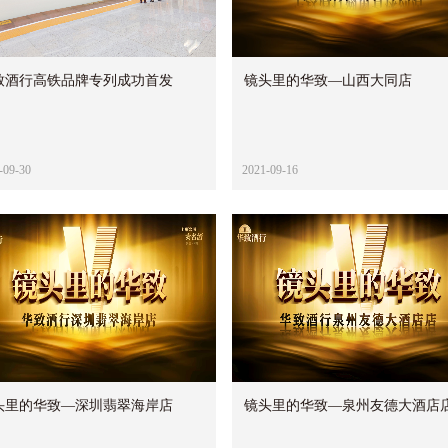
致酒行高铁品牌专列成功首发
镜头里的华致—山西大同店
-09-30
2021-09-16
头里的华致—深圳翡翠海岸店
镜头里的华致—泉州友德大酒店