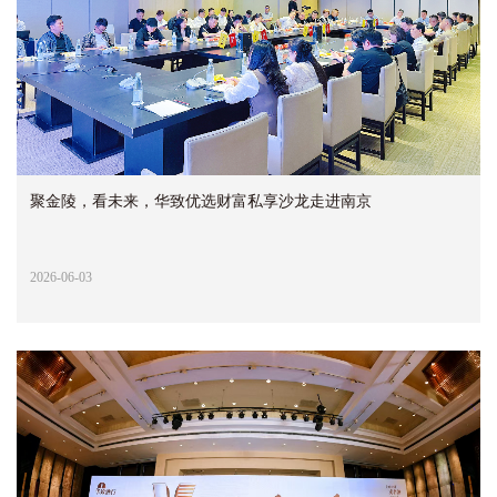
聚金陵，看未来，华致优选财富私享沙龙走进南京
2026-06-03