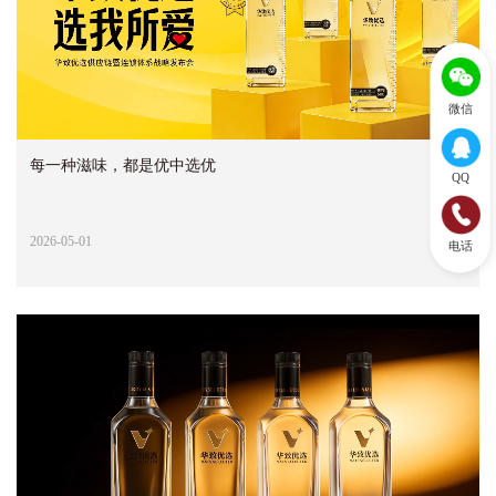
微信
每一种滋味，都是优中选优
QQ
2026-05-01
电话