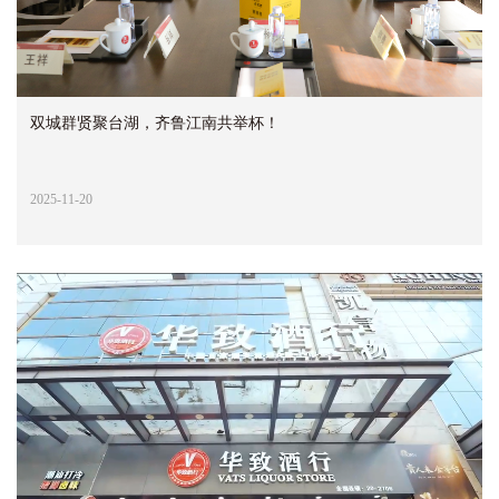
双城群贤聚台湖，齐鲁江南共举杯！
2025-11-20