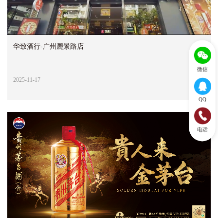
华致酒行-广州麓景路店
微信
2025-11-17
QQ
电话