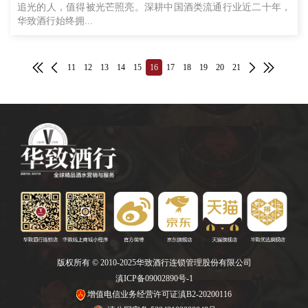
追光的人，值得被光芒照亮。深耕中国酒类流通行业近二十年，
华致酒行始终拥...
11
12
13
14
15
16
17
18
19
20
21
版权所有 © 2010-2025华致酒行连锁管理股份有限公司
滇ICP备09002890号-1
增值电信业务经营许可证滇B2-20200116