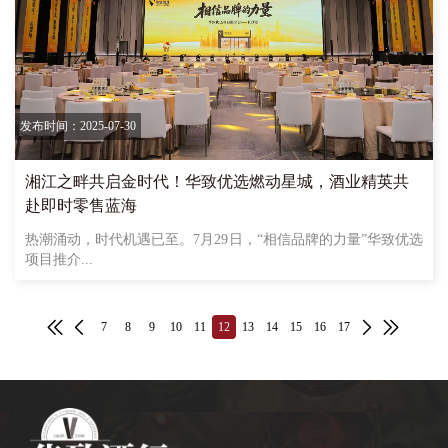
发布时间：2025-07-30
湘江之畔共启金时代！华致优选燃动星城，酒业精英共
赴即时零售蓝海
热潮涌动，时代机遇已至。7月29日，“相信品牌的力量”华致优选
项目推介...
7
8
9
10
11
12
13
14
15
16
17