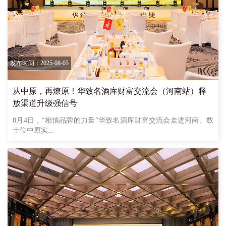
发布时间：2025-08-05
从中原，再燎原！华致名酒库财富交流会（河南站）释
放渠道升级强信号
8月4日，“相信品牌的力量”华致名酒库财富交流会走进河南。数
十位中原实...