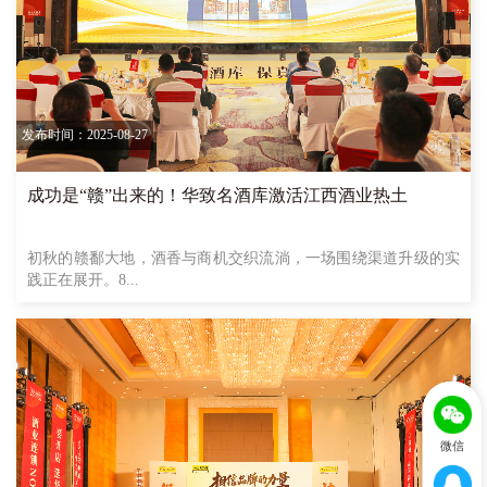
发布时间：2025-08-27
成功是“赣”出来的！华致名酒库激活江西酒业热土
初秋的赣鄱大地，酒香与商机交织流淌，一场围绕渠道升级的实
践正在展开。8...
微信