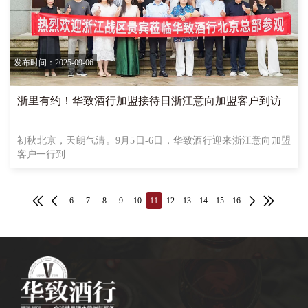
发布时间：2025-09-06
浙里有约！华致酒行加盟接待日浙江意向加盟客户到访
初秋北京，天朗气清。9月5日-6日，华致酒行迎来浙江意向加盟
客户一行到...
6
7
8
9
10
11
12
13
14
15
16