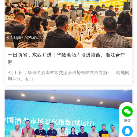
发布时间：2025-09-13
一日两省，东西并进！华致名酒库引爆陕西、浙江合作
潮
9月12日，华致名酒库财富交流会强势登陆陕西与浙江，两地同
期举行、近百...
微信