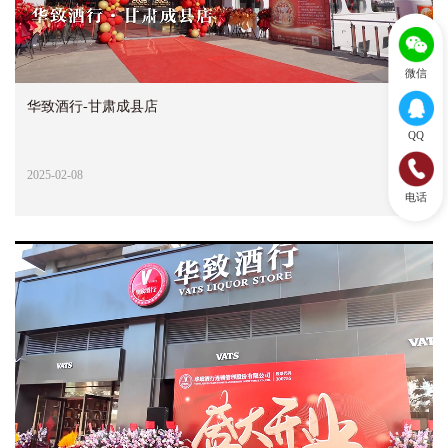
微信
华致酒行-甘肃成县店
QQ
2025-02-08
电话