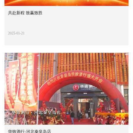
共赴新程 致赢致胜
2025-01-21
华致酒行-河北秦皇岛店