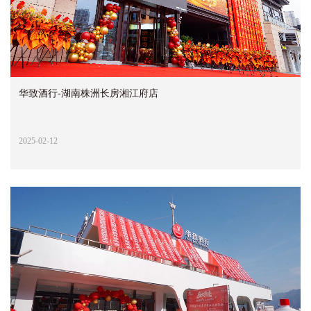
华致酒行-湖南株洲长房湘江府店
2025-02-12