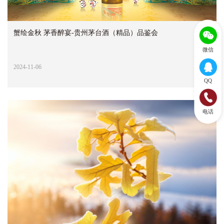
蟹绘金秋 茅香醉宴-贵州茅台酒（精品）品鉴会
微信
2024-11-06
QQ
电话