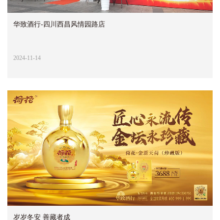
华致酒行-四川西昌风情园路店
2024-11-14
岁岁冬安 善藏者成