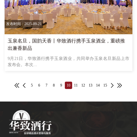
发布时间：2025-09-21
玉泉名旦，国韵天香丨华致酒行携手玉泉酒业，重磅推
出兼香新品
9月21日，华致酒行携手玉泉酒业，共同举办玉泉名旦新品上市
发布会。本次...
5
6
7
8
9
10
11
12
13
14
15