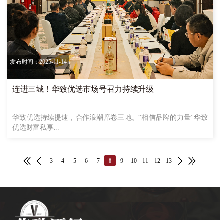
发布时间：2025-11-14
连进三城！华致优选市场号召力持续升级
华致优选持续提速，合作浪潮席卷三地。“相信品牌的力量”华致
优选财富私享...
3
4
5
6
7
8
9
10
11
12
13